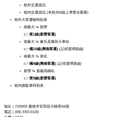
校外交通資訊
校內交通資訊
(本校360線上導覽全螢幕)
校外大眾運輸時刻表
南藝大 ⇆ 新營
👉
黃1線(新營客運)
南藝大 ⇆ 麻豆及隆田火車站
👉
橘10線(興南客運)
(記得選擇路線)
南藝大 ⇆ 善化
👉
橘4線(興南客運)
(記得選擇路線)
新營 ⇆ 嘉義高鐵站
👉
黃9線(新營客運)
校內接駁車時刻表
地址｜720005 臺南市官田區大崎里66號
電話｜(06) 693-0100