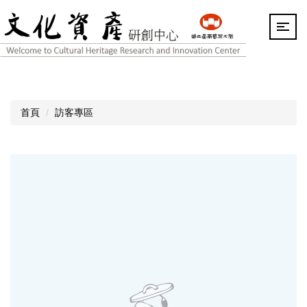
跳
到
主
要
內
容
區
首頁
訪客專區