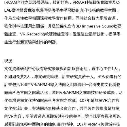
IRCAM合作之沉浸聲系統，技術領先，VR/AR科技藝術實驗室及C-
LAB臺灣聲響實驗室設備提供學生學習動畫 創作技術的教學空間，
作為全校性教學相關課程教學實作使用。同時結合校內系所資源，
強化與科技運用之關係，升級設備包含有3D Immersive Sound軟硬
體建置、VR Recording軟硬體建置等；透過這些最新技術，提供學
生進行創新實驗與創作的利器。
現況
文化資產研創中心設有研究發展與創新服務兩組，置中心主任1人，
各組組長共2人，專案研究助理、計畫研究員若干人。至今仍進行的
計畫包括106年VR/AR/MR導入博館之創新應用─台灣史前文化博物
館南科考古館之館藏活化：運用VR/AR/MR之前瞻技術研發成果，活
化臺灣史前文化博物館南科考古館之館藏。107年趙無極VR合作與
文化交流計畫：與法國趙無極基金會合作，共同製作與推廣趙無極
的VR內容，期望透過這項藝術與科技的整合，讓全球更多觀者可以
感受到趙無極中西融合的抽象 畫作精神。107年VR/MR跨領域科技