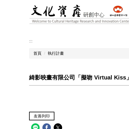
跳
到
主
要
內
容
區
:::
首頁
執行計畫
綺影映畫有限公司「擬吻 Virtual Ki
友善列印